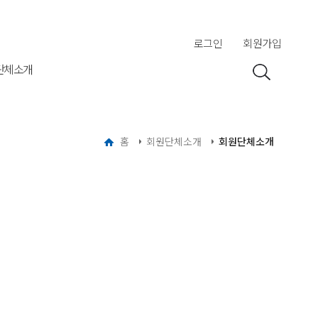
로그인
회원가입
단체소개
홈
회원단체소개
회원단체소개