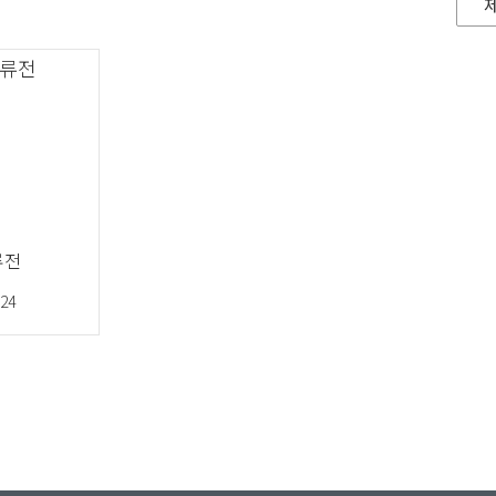
류전
.24