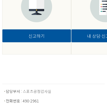
신고하기
내 상담·신
담당부서
: 스포츠공정감사실
전화번호
:
490-2961