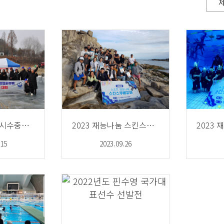
제1회 서울특별시수중핀수영협회장배 얼음 밑 방향찾기대회
2023 재능나눔 스킨스쿠버교실 3/4기수 해양실습
.15
2023.09.26