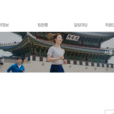
회정보
팀현황
알림마당
회원