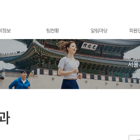
회정보
팀현황
알림마당
회원
과