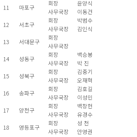
회장
윤양식
11
마포구
사무국장
이동건
회장
박범수
12
서초구
사무국장
김인식
회장
13
서대문구
사무국장
회장
백승봉
14
성동구
사무국장
박 진
회장
김중기
15
성북구
사무국장
오재혁
회장
김호길
16
송파구
사무국장
이성민
회장
백창헌
17
양천구
사무국장
유경수
회장
성 천
18
영등포구
사무국장
안영권