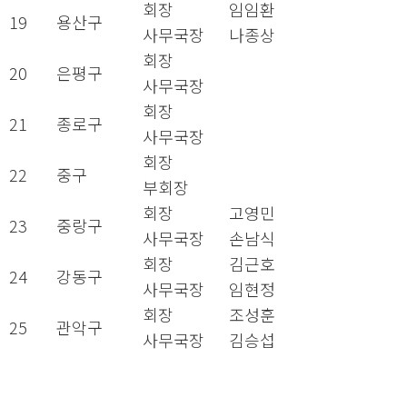
회장
임임환
19
용산구
사무국장
나종상
회장
20
은평구
사무국장
회장
21
종로구
사무국장
회장
22
중구
부회장
회장
고영민
23
중랑구
사무국장
손남식
회장
김근호
24
강동구
사무국장
임현정
회장
조성훈
25
관악구
사무국장
김승섭