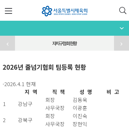
자치구협회 현황
2026년 줄넘기협회 팀등록 현황
-2026.4.1 현재
지 역
직 책
성 명
비 고
회장
김동욱
1
강남구
사무국장
이광훈
회장
이진숙
2
강북구
사무국장
장현익