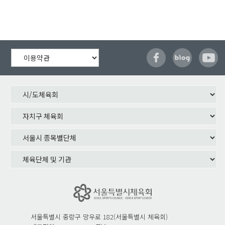
서울특별시 중랑구 망우로 182(서울특별시 체육회)